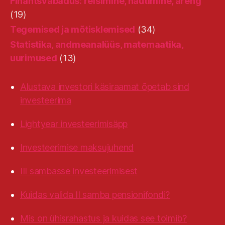
Finantsvabadus: reisimine, nautimine, areng
(19)
Tegemised ja mõtisklemised
(34)
Statistika, andmeanalüüs, matemaatika,
uurimused
(13)
Alustava investori käsiraamat õpetab sind
investeerima
Lightyear investeerimisäpp
Investeerimise maksujuhend
III sambasse investeerimisest
Kuidas valida II samba pensionifondi?
Mis on ühisrahastus ja kuidas see toimib?