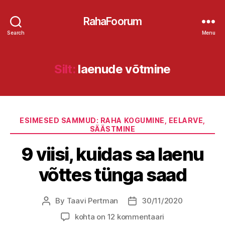
RahaFoorum
Search
Menu
Silt:
laenude võtmine
Categories
ESIMESED SAMMUD: RAHA KOGUMINE, EELARVE,
SÄÄSTMINE
9 viisi, kuidas sa laenu
võttes tünga saad
By
Taavi Pertman
30/11/2020
Post
Post
author
date
9
kohta on 12 kommentaari