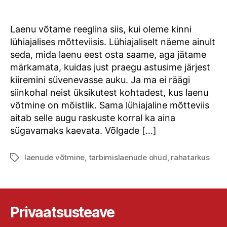
viisi,
kuidas
sa
Laenu võtame reeglina siis, kui oleme kinni
laenu
lühiajalises mõtteviisis. Lühiajaliselt näeme ainult
võttes
seda, mida laenu eest osta saame, aga jätame
tünga
märkamata, kuidas just praegu astusime järjest
saad
kiiremini süvenevasse auku. Ja ma ei räägi
siinkohal neist üksikutest kohtadest, kus laenu
võtmine on mõistlik. Sama lühiajaline mõtteviis
aitab selle augu raskuste korral ka aina
sügavamaks kaevata. Võlgade […]
laenude võtmine
,
tarbimislaenude ohud
,
rahatarkus
Tags
Privaatsusteave