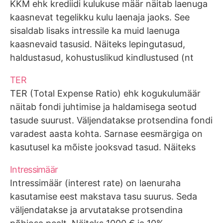
KKM ehk krediidi kulukuse määr näitab laenuga
kaasnevat tegelikku kulu laenaja jaoks. See
sisaldab lisaks intressile ka muid laenuga
kaasnevaid tasusid. Näiteks lepingutasud,
haldustasud, kohustuslikud kindlustused (nt
kasko või kodukindlustus). Tavaliselt
TER
kasutatakse just sellel põhjusel seadusega
TER (Total Expense Ratio) ehk kogukulumäär
laenuintresside piiramiseks just KKM-i, mitte
näitab fondi juhtimise ja haldamisega seotud
intressi. Vastasel juhul oleks liiga lihtne
tasude suurust. Väljendatakse protsendina fondi
intressimäära langetada, aga…
varadest aasta kohta. Sarnase eesmärgiga on
kasutusel ka mõiste jooksvad tasud. Näiteks
TER 0,19% tähendab, et eelmise aasta kulud
Intressimäär
moodustasid fondi varadest 0,19%. Fondi
Intressimäär (interest rate) on laenuraha
tootlust kuvatakse reeglina tasudejärgselt ehk
kasutamise eest makstava tasu suurus. Seda
selle mõju tootlusele on…
väljendatakse ja arvutatakse protsendina