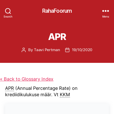
RahaFoorum
Search
Menu
APR
By
Taavi Pertman
19/10/2020
Post
Post
author
date
« Back to Glossary Index
APR
(Annual Percentage Rate) on
krediidikulukuse määr. Vt
KKM