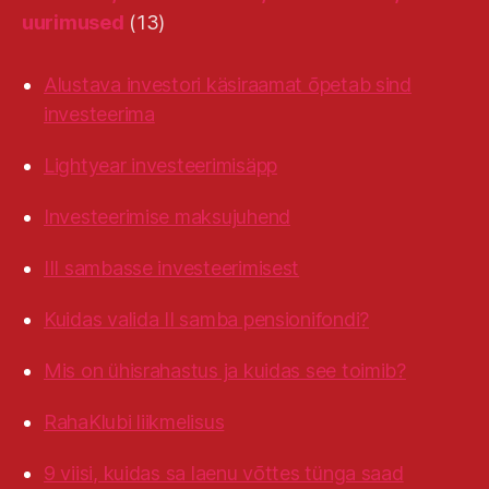
uurimused
(13)
Alustava investori käsiraamat õpetab sind
investeerima
Lightyear investeerimisäpp
Investeerimise maksujuhend
III sambasse investeerimisest
Kuidas valida II samba pensionifondi?
Mis on ühisrahastus ja kuidas see toimib?
RahaKlubi liikmelisus
9 viisi, kuidas sa laenu võttes tünga saad