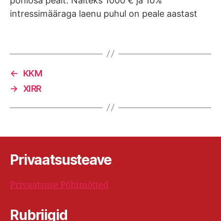
põhiosa pealt. Näiteks 1000 € ja 10%
intressimääraga laenu puhul on peale aastast
perioodi intressimakse 100 €. Kui vahepeal
põhiosa tagasi ei maksta. Kui vahepeal
makstakse ka põhiosa tagasi (nö
annuiteetmaksetega laenugraafik), siis
←
KKM
arvestatakse intressi…
→
XIRR
Privaatsusteave
Privaatsuse Põhimõtted
Rubriigid