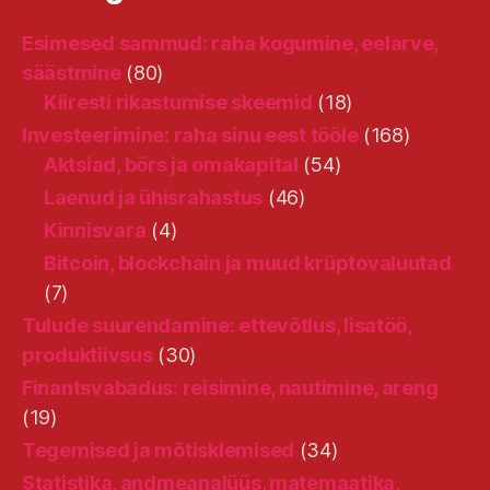
Esimesed sammud: raha kogumine, eelarve,
säästmine
(80)
Kiiresti rikastumise skeemid
(18)
Investeerimine: raha sinu eest tööle
(168)
Aktsiad, börs ja omakapital
(54)
Laenud ja ühisrahastus
(46)
Kinnisvara
(4)
Bitcoin, blockchain ja muud krüptovaluutad
(7)
Tulude suurendamine: ettevõtlus, lisatöö,
produktiivsus
(30)
Finantsvabadus: reisimine, nautimine, areng
(19)
Tegemised ja mõtisklemised
(34)
Statistika, andmeanalüüs, matemaatika,