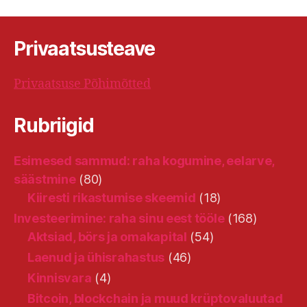
Privaatsusteave
Privaatsuse Põhimõtted
Rubriigid
Esimesed sammud: raha kogumine, eelarve,
säästmine
(80)
Kiiresti rikastumise skeemid
(18)
Investeerimine: raha sinu eest tööle
(168)
Aktsiad, börs ja omakapital
(54)
Laenud ja ühisrahastus
(46)
Kinnisvara
(4)
Bitcoin, blockchain ja muud krüptovaluutad