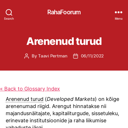
RahaFoorum
Search
Menu
Arenenud turud
By
Taavi Pertman
06/11/2022
Post
Post
author
date
« Back to Glossary Index
Arenenud turud
(
Developed Markets
) on kõige
arenenumad riigid. Arengut hinnatakse nii
majandusnäitajate, kapitaliturgude, sissetuleku,
erinevate institutsioonide ja raha liikumise
vabaduste järgi.