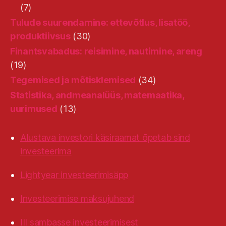
(7)
Tulude suurendamine: ettevõtlus, lisatöö,
produktiivsus
(30)
Finantsvabadus: reisimine, nautimine, areng
(19)
Tegemised ja mõtisklemised
(34)
Statistika, andmeanalüüs, matemaatika,
uurimused
(13)
Alustava investori käsiraamat õpetab sind
investeerima
Lightyear investeerimisäpp
Investeerimise maksujuhend
III sambasse investeerimisest