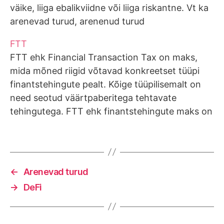
väike, liiga ebalikviidne või liiga riskantne. Vt ka
arenevad turud, arenenud turud
FTT
FTT ehk Financial Transaction Tax on maks,
mida mõned riigid võtavad konkreetset tüüpi
finantstehingute pealt. Kõige tüüpilisemalt on
need seotud väärtpaberitega tehtavate
tehingutega. FTT ehk finantstehingute maks on
mingil kujul olemas näiteks Soomes, Rootsi,
Prantsusmaal, Itaalias, Suurbritannias, USAs ja
nii mõneski teises riigis. Tavaliselt võetakse
need maksud maha juba tehingu…
←
Arenevad turud
→
DeFi