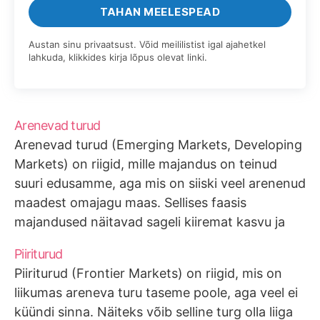
TAHAN MEELESPEAD
Austan sinu privaatsust. Võid meililistist igal ajahetkel
lahkuda, klikkides kirja lõpus olevat linki.
Arenevad turud
Arenevad turud (Emerging Markets, Developing
Markets) on riigid, mille majandus on teinud
suuri edusamme, aga mis on siiski veel arenenud
maadest omajagu maas. Sellises faasis
majandused näitavad sageli kiiremat kasvu ja
aktsiaturud kõrgemat tootlust. Sellega aga
Piiriturud
kaasneb kõrgem risk. Juriidilised ja
Piiriturud (Frontier Markets) on riigid, mis on
raamatupidamislikud standardid ei küündi
liikumas areneva turu taseme poole, aga veel ei
tavaliselt arenenud maade tasemele.
küündi sinna. Näiteks võib selline turg olla liiga
Täpsemad…