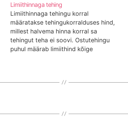
Limiithinnaga tehing
Limiithinnaga tehingu korral
määratakse tehingukorralduses hind,
millest halvema hinna korral sa
tehingut teha ei soovi. Ostutehingu
puhul määrab limiithind kõige
kõrgema hinna, millega oled valmis
aktsiat ostma. Müügitehingu korral
määrab limiithind kõige madalama
hinna, millega oled valmis müüma.
Limiithinda on eriti mõistlik kasutada
väiksema likviidsusega varade,
kauplemisvälisel ajal sisestatud
tehingute…