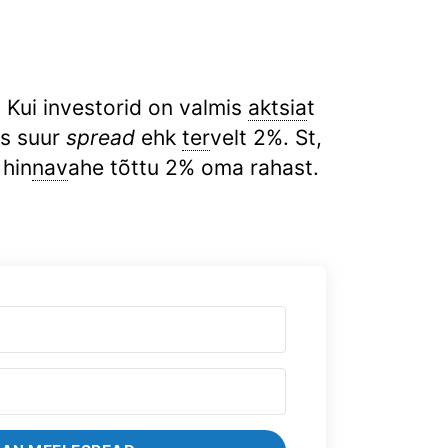
. Kui investorid on valmis
aktsia
t
is suur
spread
ehk
ter
velt 2%. St,
 hin
nav
ahe tõttu 2% oma rahast.