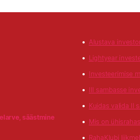
Alustava investo
Lightyear invest
Investeerimise 
III sambasse inv
Kuidas valida II
larve, säästmine
Mis on ühisrahas
RahaKlubi liikme