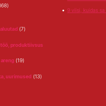
168)
9 viisi, kuidas s
valuutad
(7)
töö, produktiivsus
 areng
(19)
ka, uurimused
(13)