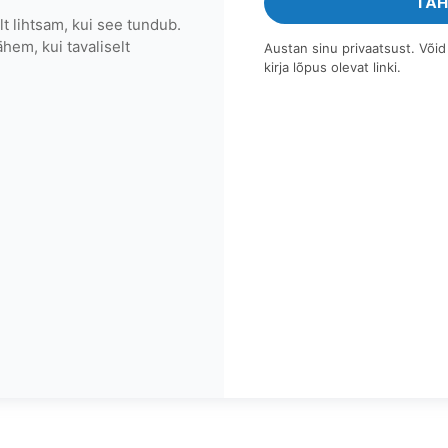
TAH
t lihtsam, kui see tundub.
hem, kui tavaliselt
Austan sinu privaatsust. Võid m
kirja lõpus olevat linki.