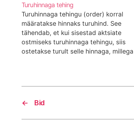
Turuhinnaga tehing
Turuhinnaga tehingu (order) korral
määratakse hinnaks turuhind. See
tähendab, et kui sisestad aktsiate
ostmiseks turuhinnaga tehingu, siis
ostetakse turult selle hinnaga, millega
teised investorid on parasjagu valmis
sulle aktsiaid müüma. Müügi korral
toimub asi vastupidi. Oluliseks
muutub siin vastava aktsia likviidsus.
Kui tegemist on väga likviidse varaga,
←
Bid
siis võib sageli…