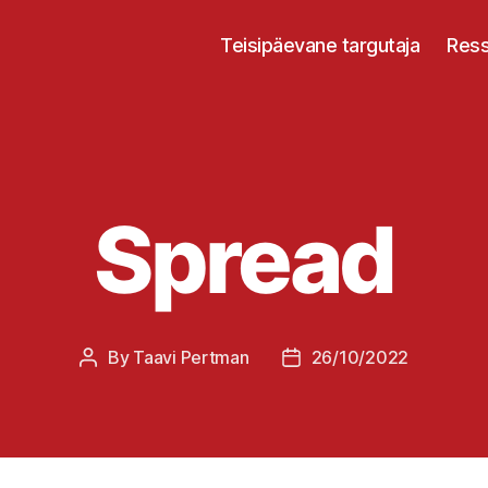
Teisipäevane targutaja
Ress
Spread
By
Taavi Pertman
26/10/2022
Post
Post
author
date