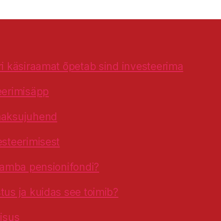
ri käsiraamat õpetab sind investeerima
eerimisäpp
maksujuhend
esteerimisest
 samba pensionifondi?
tus ja kuidas see toimib?
lisus