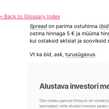
« Back to Glossary Index
Spread
on parima ostuhinna (
bid
ostma hinnaga 5 € ja müüma hinn
kui ostaksid aktsiat ja sooviksid
Vt ka
bid
,
ask
,
turusügavus
.
Alustava investori m
Olen kokku pannud lihtsa to-do nimekirj
teemadest, mille alustav investor peaks