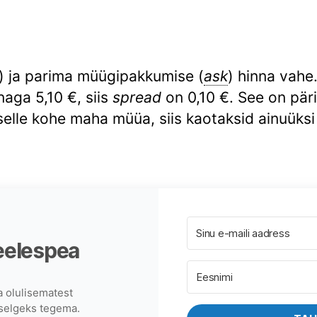
) ja parima müügipakkumise (
ask
) hinna vahe
aga 5,10 €, siis
spread
on 0,10 €. See on pär
 selle kohe maha müüa, siis kaotaksid ainuüksi
eelespea
a olulisematest
 selgeks tegema.