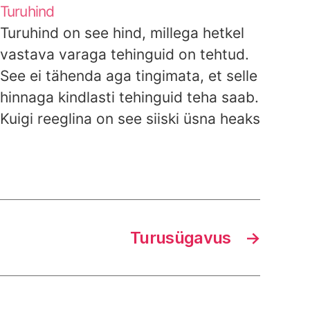
Turuhind
Turuhind on see hind, millega hetkel
vastava varaga tehinguid on tehtud.
See ei tähenda aga tingimata, et selle
hinnaga kindlasti tehinguid teha saab.
Kuigi reeglina on see siiski üsna heaks
näitajaks. Näiteks aktsiate puhul on
selleks tüüpiliselt viimase tehtud
tehingu hind. Kui keegi ostis viimati
aktsiat hinnaga 4,15 €/tk, siis…
Turusügavus
→