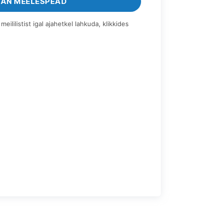
AN MEELESPEAD
eililistist igal ajahetkel lahkuda, klikkides