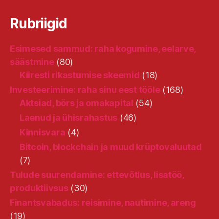
Rubriigid
Esimesed sammud: raha kogumine, eelarve,
säästmine
(80)
Kiiresti rikastumise skeemid
(18)
Investeerimine: raha sinu eest tööle
(168)
Aktsiad, börs ja omakapital
(54)
Laenud ja ühisrahastus
(46)
Kinnisvara
(4)
Bitcoin, blockchain ja muud krüptovaluutad
(7)
Tulude suurendamine: ettevõtlus, lisatöö,
produktiivsus
(30)
Finantsvabadus: reisimine, nautimine, areng
(19)