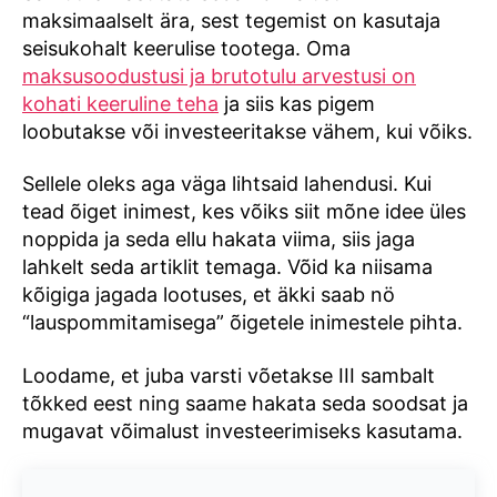
maksimaalselt ära, sest tegemist on kasutaja
seisukohalt keerulise tootega. Oma
maksusoodustusi ja brutotulu arvestusi on
kohati keeruline teha
ja siis kas pigem
loobutakse või investeeritakse vähem, kui võiks.
Sellele oleks aga väga lihtsaid lahendusi. Kui
tead õiget inimest, kes võiks siit mõne idee üles
noppida ja seda ellu hakata viima, siis jaga
lahkelt seda artiklit temaga. Võid ka niisama
kõigiga jagada lootuses, et äkki saab nö
“lauspommitamisega” õigetele inimestele pihta.
Loodame, et juba varsti võetakse III sambalt
tõkked eest ning saame hakata seda soodsat ja
mugavat võimalust investeerimiseks kasutama.