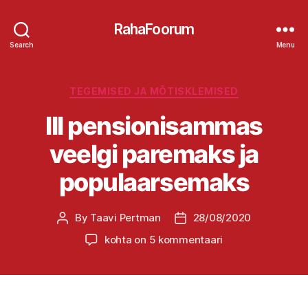
RahaFoorum
Search
Menu
Categories
TEGEMISED JA MÕTISKLEMISED
III pensionisammas
veelgi paremaks ja
populaarsemaks
By
Taavi Pertman
28/08/2020
Post
Post
author
date
III
kohta on 5 kommentaari
pensionisammas
veelgi
paremaks
ja