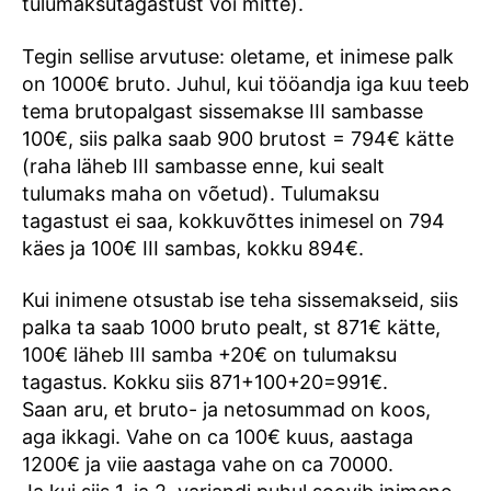
tulumaksutagastust või mitte).
Tegin sellise arvutuse: oletame, et inimese palk
on 1000€ bruto. Juhul, kui tööandja iga kuu teeb
tema brutopalgast sissemakse III sambasse
100€, siis palka saab 900 brutost = 794€ kätte
(raha läheb III sambasse enne, kui sealt
tulumaks maha on võetud). Tulumaksu
tagastust ei saa, kokkuvõttes inimesel on 794
käes ja 100€ III sambas, kokku 894€.
Kui inimene otsustab ise teha sissemakseid, siis
palka ta saab 1000 bruto pealt, st 871€ kätte,
100€ läheb III samba +20€ on tulumaksu
tagastus. Kokku siis 871+100+20=991€.
Saan aru, et bruto- ja netosummad on koos,
aga ikkagi. Vahe on ca 100€ kuus, aastaga
1200€ ja viie aastaga vahe on ca 70000.