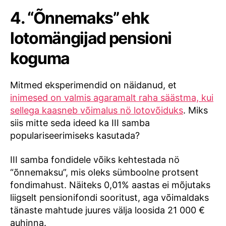
4. “Õnnemaks” ehk
lotomängijad pensioni
koguma
Mitmed eksperimendid on näidanud, et
inimesed on valmis agaramalt raha säästma, kui
sellega kaasneb võimalus nö lotovõiduks
. Miks
siis mitte seda ideed ka III samba
populariseerimiseks kasutada?
III samba fondidele võiks kehtestada nö
“õnnemaksu”, mis oleks sümboolne protsent
fondimahust. Näiteks 0,01% aastas ei mõjutaks
liigselt pensionifondi sooritust, aga võimaldaks
tänaste mahtude juures välja loosida 21 000 €
auhinna.