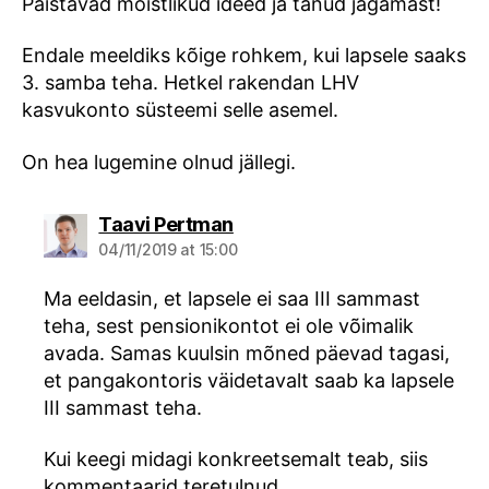
Paistavad mõistlikud ideed ja tänud jagamast!
Endale meeldiks kõige rohkem, kui lapsele saaks
3. samba teha. Hetkel rakendan LHV
kasvukonto süsteemi selle asemel.
On hea lugemine olnud jällegi.
says:
Taavi Pertman
04/11/2019 at 15:00
Ma eeldasin, et lapsele ei saa III sammast
teha, sest pensionikontot ei ole võimalik
avada. Samas kuulsin mõned päevad tagasi,
et pangakontoris väidetavalt saab ka lapsele
III sammast teha.
Kui keegi midagi konkreetsemalt teab, siis
kommentaarid teretulnud.