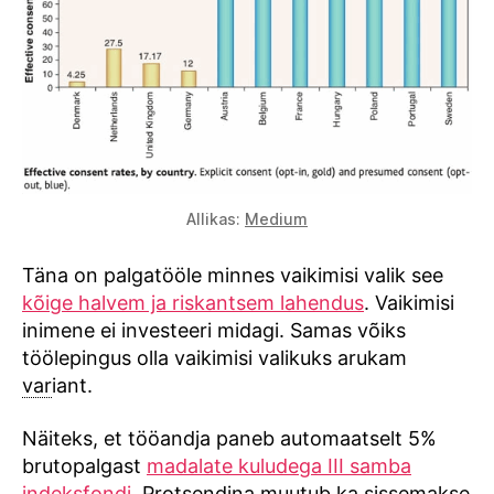
Allikas:
Medium
Täna on palgatööle minnes vaikimisi valik see
kõige halvem ja riskantsem lahendus
. Vaikimisi
inimene ei investeeri midagi. Samas võiks
töölepingus olla vaikimisi valikuks arukam
var
iant.
Näiteks, et tööandja paneb automaatselt 5%
brutopalgast
madalate kuludega III samba
indeksfondi
. Protsendina muutub ka sissemakse