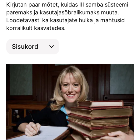
populaarsemaks
Kirjutan paar mõtet, kuidas III samba süsteemi
paremaks ja kasutajasõbralikumaks muuta.
Loodetavasti ka kasutajate hulka ja mahtusid
korralikult kasvatades.
Sisukord