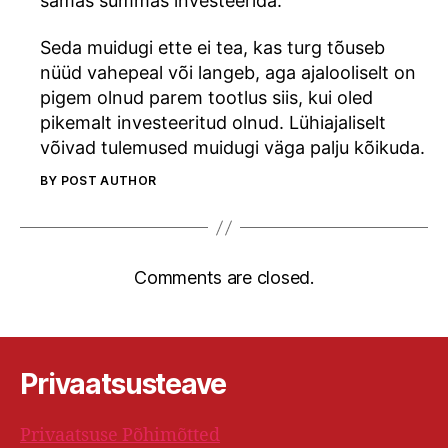
samas summas investeerida.
Seda muidugi ette ei tea, kas turg tõuseb
nüüd vahepeal või langeb, aga ajalooliselt on
pigem olnud parem tootlus siis, kui oled
pikemalt investeeritud olnud. Lühiajaliselt
võivad tulemused muidugi väga palju kõikuda.
BY POST AUTHOR
Comments are closed.
Privaatsusteave
Privaatsuse Põhimõtted