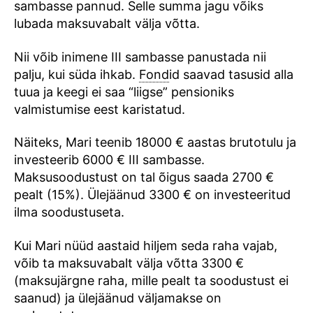
sambasse pannud. Selle summa jagu võiks
lubada maksuvabalt välja võtta.
Nii võib inimene III sambasse panustada nii
palju, kui süda ihkab.
Fond
id saavad tasusid alla
tuua ja keegi ei saa “liigse” pensioniks
valmistumise eest karistatud.
Näiteks, Mari teenib 18000 € aastas brutotulu ja
investeerib 6000 € III sambasse.
Maksusoodustust on tal õigus saada 2700 €
pealt (15%). Ülejäänud 3300 € on investeeritud
ilma soodustuseta.
Kui Mari nüüd aastaid hiljem seda raha vajab,
võib ta maksuvabalt välja võtta 3300 €
(maksujärgne raha, mille pealt ta soodustust ei
saanud) ja ülejäänud väljamakse on