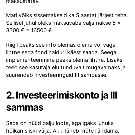
maksustatav.
Mari võiks sissemakseid ka 5 aastat järjest teha.
Sellisel juhul oleks maksuvaba väljamakse 5 x
3300 € = 16500 €.
Riigil peaks see info olemas olema või väga
lihtne seda fondihalduri käest saada. Seega
implementeerimine peaks olema lihtne. Lisaks
teeb see kasutaja elu tunduvalt mugavamaks ja
suurendab investeeringuid III sambasse.
2. Investeerimiskonto ja III
sammas
Seda on nüüd palju loota, aga igaks juhuks
hõikan siiski välja. Äkki läheb mõte rändama.