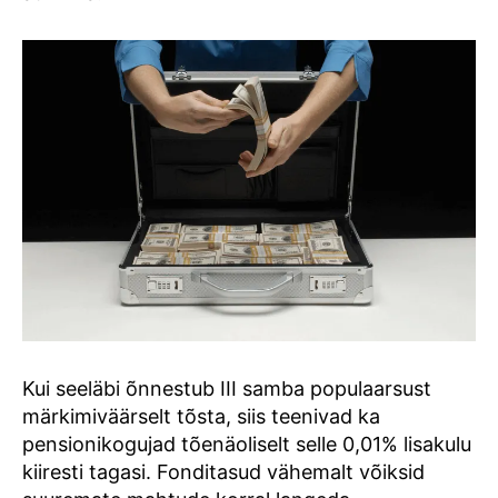
Kui seeläbi õnnestub III samba populaarsust
märkimiväärselt tõsta, siis teenivad ka
pensionikogujad tõenäoliselt selle 0,01% lisakulu
kiiresti tagasi. Fonditasud vähemalt võiksid