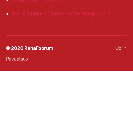
9 viisi, kuidas sa laenu võttes tünga saad
© 2026
RahaFoorum
Up
↑
Privaatsus
Liitu tasuta võhikust
investoriks teekonnaga:
✕