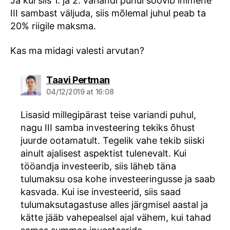
Ja kui siis 1. ja 2. variandi puhul soovib inimene
III sambast väljuda, siis mõlemal juhul peab ta
20% riigile maksma.
Kas ma midagi valesti arvutan?
says:
Taavi Pertman
04/12/2019 at 16:08
Lisasid millegipärast teise variandi puhul,
nagu III samba investeering tekiks õhust
juurde ootamatult. Tegelik vahe tekib siiski
ainult ajalisest aspektist tulenevalt. Kui
tööandja investeerib, siis läheb täna
tulumaksu osa kohe investeeringusse ja saab
kasvada. Kui ise investeerid, siis saad
tulumaksutagastuse alles järgmisel aastal ja
kätte jääb vahepealsel ajal vähem, kui tahad