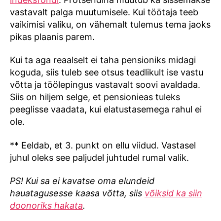
vastavalt palga muutumisele. Kui töötaja teeb
vaikimisi valiku, on vähemalt tulemus tema jaoks
pikas plaanis parem.
Kui ta aga reaalselt ei taha pensioniks midagi
koguda, siis tuleb see otsus teadlikult ise vastu
võtta ja töölepingus vastavalt soovi avaldada.
Siis on hiljem selge, et pensionieas tuleks
peeglisse vaadata, kui elatustasemega rahul ei
ole.
** Eeldab, et 3. punkt on ellu viidud. Vastasel
juhul oleks see paljudel juhtudel rumal valik.
PS! Kui sa ei kavatse oma elundeid
hauatagusesse kaasa võtta, siis
võiksid ka siin
doonoriks hakata
.