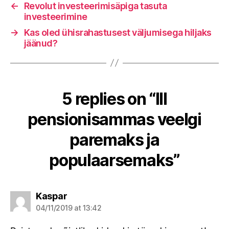
←
Revolut investeerimisäpiga tasuta
investeerimine
→
Kas oled ühisrahastusest väljumisega hiljaks
jäänud?
5 replies on “III
pensionisammas veelgi
paremaks ja
populaarsemaks”
says:
Kaspar
04/11/2019 at 13:42