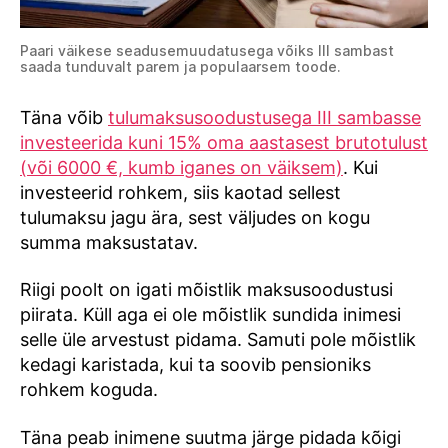
Paari väikese seadusemuudatusega võiks III sambast
saada tunduvalt parem ja populaarsem toode.
Täna võib
tulumaksusoodustusega III sambasse
investeerida kuni 15% oma aastasest brutotulust
(või 6000 €, kumb iganes on väiksem)
. Kui
investeerid rohkem, siis kaotad sellest
tulumaksu jagu ära, sest väljudes on kogu
summa maksustatav.
Riigi poolt on igati mõistlik maksusoodustusi
piirata. Küll aga ei ole mõistlik sundida inimesi
selle üle arvestust pidama. Samuti pole mõistlik
kedagi karistada, kui ta soovib pensioniks
rohkem koguda.
Täna peab inimene suutma järge pidada kõigi