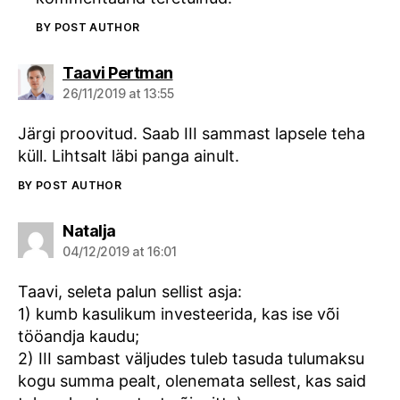
BY POST AUTHOR
says:
Taavi Pertman
26/11/2019 at 13:55
Järgi proovitud. Saab III sammast lapsele teha
küll. Lihtsalt läbi panga ainult.
BY POST AUTHOR
says:
Natalja
04/12/2019 at 16:01
Taavi, seleta palun sellist asja:
1) kumb kasulikum investeerida, kas ise või
tööandja kaudu;
2) III sambast väljudes tuleb tasuda tulumaksu
kogu summa pealt, olenemata sellest, kas said