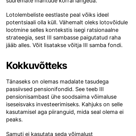
suuremate mahtude korral langeda.
Lotolembeliste eestlaste peal võiks ideel
potentsiaali olla küll. Vähemalt oleks lotovõidule
lootmine selles kontekstis isegi ratsionaalne
strateegia, sest III sambasse paigutatud raha
jääb alles. Võit lisatakse võitja III samba fondi.
Kokkuvõtteks
Tänaseks on olemas madalate tasudega
passiivsed pensionifondid. See teeb III
pensionisambast ühe soodsaima võimaluse
iseseisvaks investeerimiseks. Kahjuks on selle
kasutamisel aga piiranguid, mida seal olema ei
peaks.
Samuti ei kasutata seda võimalust