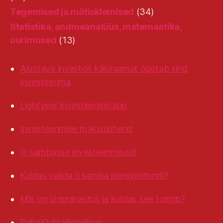
Tegemised ja mõtisklemised
(34)
Statistika, andmeanalüüs, matemaatika,
uurimused
(13)
Alustava investori käsiraamat õpetab sind
investeerima
Lightyear investeerimisäpp
Investeerimise maksujuhend
III sambasse investeerimisest
Kuidas valida II samba pensionifondi?
Mis on ühisrahastus ja kuidas see toimib?
RahaKlubi liikmelisus